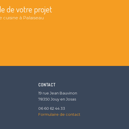
le de votre projet
 cuisine à Palaiseau
CONTACT
19 rue Jean Bauvinon
78350 Jouy en Josas
06 60 62 44 33
Formulaire de contact