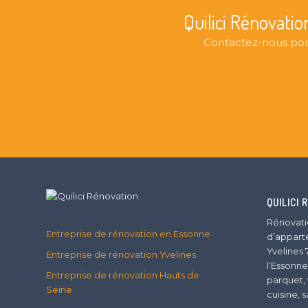
Quilici Rénovatio
Contactez-nous pour
QUILICI 
Rénovati
Entreprise de rénovation en Essonne
d’appart
Yvelines 
Entreprise de rénovation Yvelines
l’Essonne
Entreprise de rénovation Hauts de
parquet, 
Seine
cuisine, 