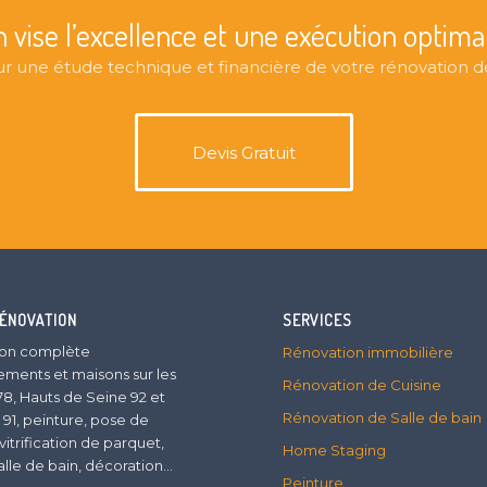
n vise l’excellence et une exécution optima
 une étude technique et financière de votre rénovation de
Devis Gratuit
RÉNOVATION
SERVICES
on complète
Rénovation immobilière
ements et maisons sur les
Rénovation de Cuisine
78, Hauts de Seine 92 et
Rénovation de Salle de bain
 91, peinture, pose de
vitrification de parquet,
Home Staging
salle de bain, décoration…
Peinture