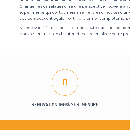
ou en acier… selon le cachet que vous voulez donner à vot
Changer les carrelages offre une perspective nouvelle à v
expérimenté qui contournera aisément les difficultés d’un e
couleurs peuvent également, transformer complètement vo
N’hésitez pas à nous consulter pour toute question concer
Nous serions ravis de discuter et mettre en place votre proj
RÉNOVATION 100% SUR-MESURE