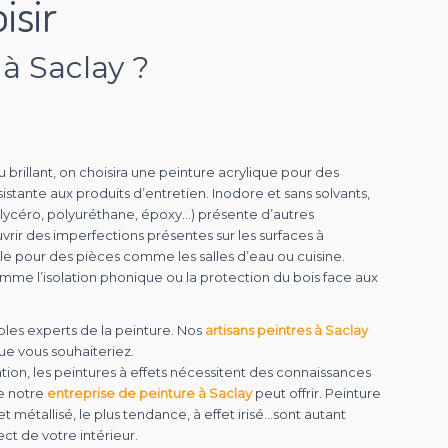
isir
à Saclay ?
 brillant, on choisira une peinture acrylique pour des
stante aux produits d’entretien. Inodore et sans solvants,
 (glycéro, polyuréthane, époxy…) présente d’autres
vrir des imperfections présentes sur les surfaces à
éale pour des pièces comme les salles d’eau ou cuisine.
omme l’isolation phonique ou la protection du bois face aux
les experts de la peinture. Nos
artisans peintres à Saclay
ue vous souhaiteriez.
on, les peintures à effets nécessitent des connaissances
e notre
entreprise de peinture à Saclay
peut offrir. Peinture
fet métallisé, le plus tendance, à effet irisé…sont autant
ct de votre intérieur.